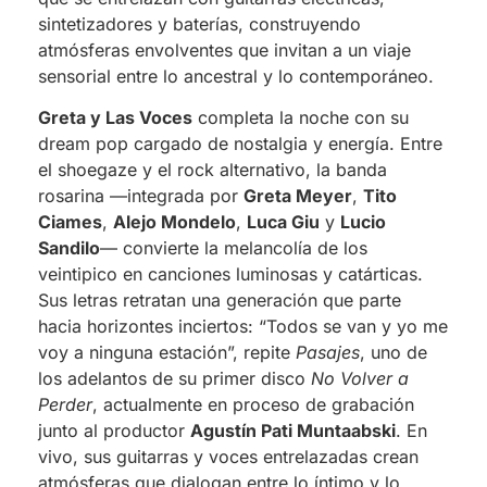
sintetizadores y baterías, construyendo
atmósferas envolventes que invitan a un viaje
sensorial entre lo ancestral y lo contemporáneo.
Greta y Las Voces
completa la noche con su
dream pop cargado de nostalgia y energía. Entre
el shoegaze y el rock alternativo, la banda
rosarina —integrada por
Greta Meyer
,
Tito
Ciames
,
Alejo Mondelo
,
Luca Giu
y
Lucio
Sandilo
— convierte la melancolía de los
veintipico en canciones luminosas y catárticas.
Sus letras retratan una generación que parte
hacia horizontes inciertos: “Todos se van y yo me
voy a ninguna estación”, repite
Pasajes
, uno de
los adelantos de su primer disco
No Volver a
Perder
, actualmente en proceso de grabación
junto al productor
Agustín Pati Muntaabski
. En
vivo, sus guitarras y voces entrelazadas crean
atmósferas que dialogan entre lo íntimo y lo