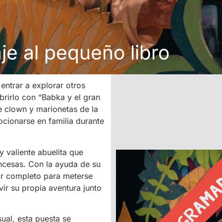
je al pequeño libro
 entrar a explorar otros
brirlo con “Babka y el gran
de clown y marionetas de la
ocionarse en familia durante
y valiente abuelita que
incesas. Con la ayuda de su
or completo para meterse
vir su propia aventura junto
ual, esta puesta se