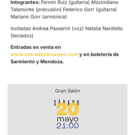
Integrantes:
Fermin Ruiz (guitarra) Mzximiliano
Talamonte (precusión) Federico Gorr (guitarra)
Mariano Gorr (armónica)
Invitadas
Andrea Passerini (voz) Natalia Nardiello
(teclados)
Entradas en venta en
www.entradaslavarden.com
y en boletería de
Sarmiento y Mendoza.
Gran Salón
SÁBADO
20
mayo
21:00