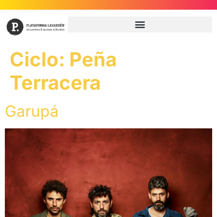
Ciclo:
Peña
Terracera
Garupá