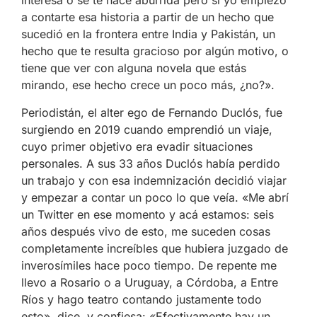
interesa o se te hace aburrida pero si yo empiezo
a contarte esa historia a partir de un hecho que
sucedió en la frontera entre India y Pakistán, un
hecho que te resulta gracioso por algún motivo, o
tiene que ver con alguna novela que estás
mirando, ese hecho crece un poco más, ¿no?».
Periodistán, el alter ego de Fernando Duclós, fue
surgiendo en 2019 cuando emprendió un viaje,
cuyo primer objetivo era evadir situaciones
personales. A sus 33 años Duclós había perdido
un trabajo y con esa indemnización decidió viajar
y empezar a contar un poco lo que veía. «Me abrí
un Twitter en ese momento y acá estamos: seis
años después vivo de esto, me suceden cosas
completamente increíbles que hubiera juzgado de
inverosímiles hace poco tiempo. De repente me
llevo a Rosario o a Uruguay, a Córdoba, a Entre
Ríos y hago teatro contando justamente todo
esto», dice, y confiesa: «Efectivamente hay un