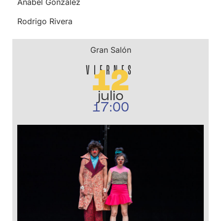
Anabel González
Rodrigo Rivera
Gran Salón
VIERNES
12
julio
17:00