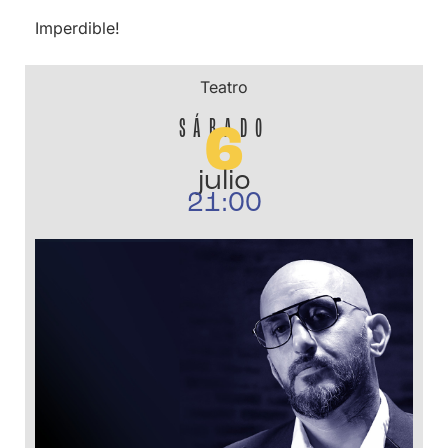
Imperdible!
Teatro
SÁBADO
6
julio
21:00