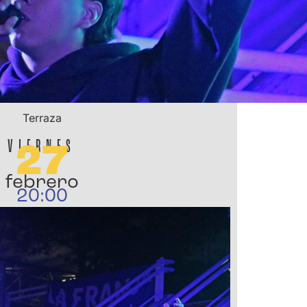
Terraza
VIERNES
27
febrero
20:00