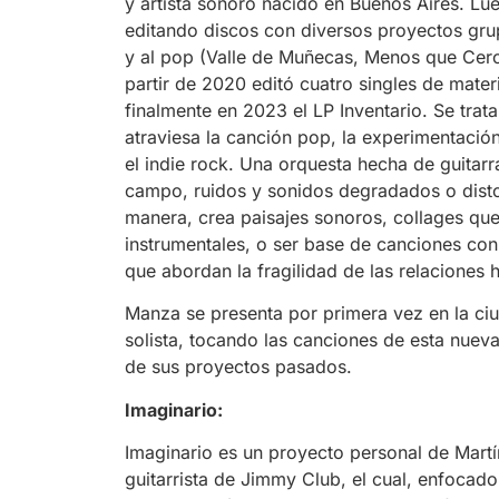
y artista sonoro nacido en Buenos Aires. L
editando discos con diversos proyectos gru
y al pop (Valle de Muñecas, Menos que Cero
partir de 2020 editó cuatro singles de mater
finalmente en 2023 el LP Inventario. Se trat
atraviesa la canción pop, la experimentació
el indie rock. Una orquesta hecha de guitar
campo, ruidos y sonidos degradados o dist
manera, crea paisajes sonoros, collages qu
instrumentales, o ser base de canciones con 
que abordan la fragilidad de las relaciones
Manza se presenta por primera vez en la c
solista, tocando las canciones de esta nuev
de sus proyectos pasados.
Imaginario:
Imaginario es un proyecto personal de Martí
guitarrista de Jimmy Club, el cual, enfocad