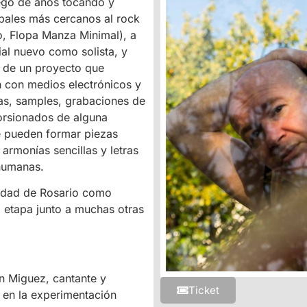
uego de años tocando y
pales más cercanos al rock
, Flopa Manza Minimal), a
ial nuevo como solista, y
a de un proyecto que
n con medios electrónicos y
ras, samples, grabaciones de
orsionados de alguna
e pueden formar piezas
armonías sencillas y letras
 humanas.
iudad de Rosario como
a etapa junto a muchas otras
n Miguez, cantante y
Ticket
o en la experimentación