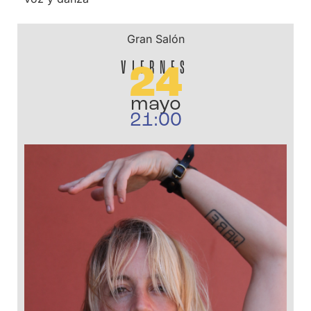
Gran Salón
VIERNES
24
mayo
21:00