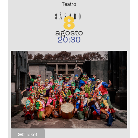
Teatro
SÁBADO
8
agosto
20:30
Ticket